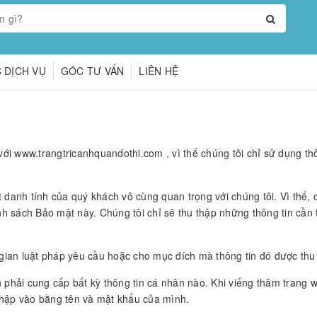
 DỊCH VỤ
GÓC TƯ VẤN
LIÊN HỆ
ới www.trangtricanhquandothi.com , vì thế chúng tôi chỉ sử dụng t
 danh tính của quý khách vô cùng quan trọng với chúng tôi. Vì thế, 
 sách Bảo mật này. Chúng tôi chỉ sẽ thu thập những thông tin cần th
i gian luật pháp yêu cầu hoặc cho mục đích mà thông tin đó được thu
hải cung cấp bất kỳ thông tin cá nhân nào. Khi viếng thăm trang we
nhập vào bằng tên và mật khẩu của mình.