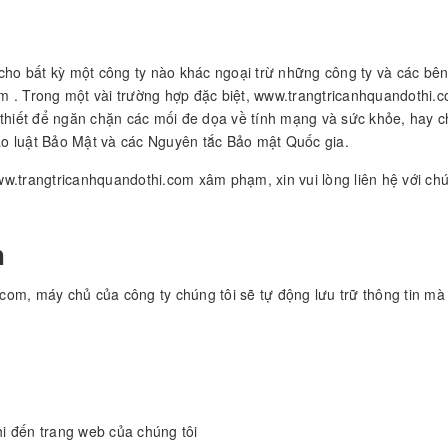
cho bất kỳ một công ty nào khác ngoại trừ những công ty và các bên
. Trong một vài trường hợp đặc biệt, www.trangtricanhquandothi.com 
ần thiết để ngăn chặn các mối đe dọa về tính mạng và sức khỏe, hay c
o luật Bảo Mật và các Nguyên tắc Bảo mật Quốc gia.
.trangtricanhquandothi.com xâm phạm, xin vui lòng liên hệ với chún
h
om, máy chủ của công ty chúng tôi sẽ tự động lưu trữ thông tin mà 
i đến trang web của chúng tôi