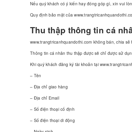
Nếu quý khách có ý kiến hay đóng góp gì, xin vui lòn
Quy định bảo mật của www.trangtricanhquandothi.c
Thu thập thông tin cá nh
www.trangtricanhquandothi.com không bán, chia sẻ h
Thông tin cá nhân thu thập được sẽ chỉ được sử dụng
Khi quý khách đăng ký tài khoản tại www.trangtrica
– Tên
– Địa chỉ giao hàng
– Địa chỉ Email
– Số điện thoại cố định
– Số điện thoại di động
– Ngày sinh