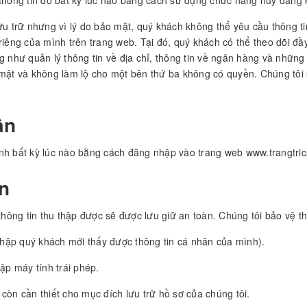
 thông tin đó bất kỳ lúc nào bằng cách sử dụng chức năng hủy đăng 
ưu trữ nhưng vì lý do bảo mật, quý khách không thể yêu cầu thông ti
riêng của mình trên trang web. Tại đó, quý khách có thể theo dõi đầ
như quản lý thông tin về địa chỉ, thông tin về ngân hàng và nhữn
mật và không làm lộ cho một bên thứ ba không có quyền. Chúng tôi s
ân
ình bất kỳ lúc nào bằng cách đăng nhập vào trang web www.trangtr
n
ng tin thu thập được sẽ được lưu giữ an toàn. Chúng tôi bảo vệ t
 nhập quý khách mới thấy được thông tin cá nhân của mình).
p máy tính trái phép.
còn cần thiết cho mục đích lưu trữ hồ sơ của chúng tôi.