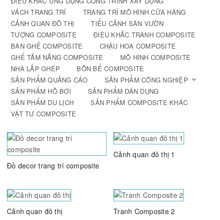
ĐIÊU KHẮC ỨNG DỤNG CÔNG TRÌNH XÂY DỰNG
VÁCH TRANG TRÍ
TRANG TRÍ MÔ HÌNH CỬA HÀNG
CẢNH QUAN ĐÔ THỊ
TIỂU CẢNH SÂN VƯỜN
TƯỢNG COMPOSITE
ĐIÊU KHẮC TRANH COMPOSITE
BÀN GHẾ COMPOSITE
CHẬU HOA COMPOSITE
GHẾ TẮM NẮNG COMPOSITE
MÔ HÌNH COMPOSITE
NHÀ LẮP GHÉP
BỒN BỂ COMPOSITE
SẢN PHẨM QUẢNG CÁO
SẢN PHẨM CÔNG NGHIỆP
SẢN PHẨM HỒ BƠI
SẢN PHẨM DÂN DỤNG
SẢN PHẨM DU LỊCH
SẢN PHẨM COMPOSITE KHÁC
VẬT TƯ COMPOSITE
Cảnh quan đô thị 1
Đồ decor trang trí composite
Cảnh quan đô thị
Tranh Composite 2