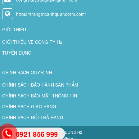
https://trangtricanhquandothi.com/
GIỚI THIỆU
GIỚI THIỆU VỀ CÔNG TY H2
TUYỂN DỤNG
CHÍNH SÁCH QUY ĐỊNH
CHÍNH SÁCH BẢO HÀNH SẢN PHẨM
CHÍNH SÁCH BẢO MẬT THÔNG TIN
CHÍNH SÁCH GIAO HÀNG
CHÍNH SÁCH ĐỔI TRẢ HÀNG
0921 856 999
Bản quyền thuộc về
CÔNG TY XÂY DỰNG H2
Phát triển và duy trì bởi
Nam Việt software