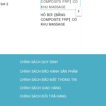
 bơi 2
HỒ BƠI【BẰNG
HỒ BƠI SPA
COMPOSITE FRP】CÓ
[COMPOSIT
KHU MASSAGE
CẤP
CHÍNH SÁCH QUY ĐỊNH
CHÍNH SÁCH BẢO HÀNH SẢN PHẨM
CHÍNH SÁCH BẢO MẬT THÔNG TIN
CHÍNH SÁCH GIAO HÀNG
CHÍNH SÁCH ĐỔI TRẢ HÀNG