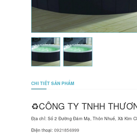
CHI TIẾT SẢN PHẨM
♻️CÔNG TY TNHH THƯƠN
Địa chỉ: Số 2 Đường Đám Mạ, Thôn Nhuế, Xã Kim C
Điện thoại:
0921856999