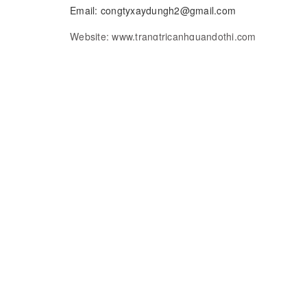
Email:
congtyxaydungh2@gmail.com
Website: www.trangtricanhquandothi.com