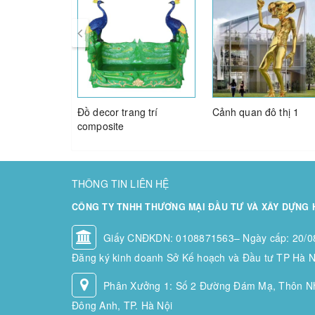
Đồ decor trang trí
Cảnh quan đô thị 1
composite
THÔNG TIN LIÊN HỆ
CÔNG TY TNHH THƯƠNG MẠI ĐẦU TƯ VÀ XÂY DỰNG 
Giấy CNĐKDN: 0108871563– Ngày cấp: 20/08
Đăng ký kinh doanh Sở Kế hoạch và Đầu tư TP Hà N
Phân Xưởng 1: Số 2 Đường Đám Mạ, Thôn N
Đông Anh, TP. Hà Nội