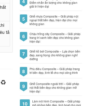
4
Điểm nhấn ấn tượng cho không gian
hất
giải trí hiện đại
Ghế nhựa Composite – Giải pháp nội
5
ngoại thất bền đẹp, hiện đại cho mọi
khi
không gian
êu tả
Chậu trồng cây Composite – Giải pháp
6
trang trí xanh bền đẹp cho không gian
hiện đại
Ghế hồ bơi Composite – Lựa chọn bền
7
đẹp, sang trọng cho không gian nghỉ
dưỡng
Phù điêu Composite – Giải pháp trang
8
trí bền đẹp, tinh tế cho mọi công trình
♻️
Ghế Composite ngoài trời – Giải pháp
9
nội thất bền đẹp cho không gian mở
hiện đại
Làm mô hình Composite – Giải pháp
10
mô phỏng bền đẹp, linh hoạt cho mọi