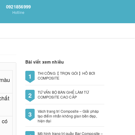
0921856999
Hotline
Bài viết xem nhiều
THI CÔNG【 TRỌN GÓI 】HỒ BƠI
1
COMPOSITE
 màu
TỨ VẤN BỘ BÀN GHẾ LÀM TỪ
2
chất
COMPOSITE CAO CẤP
Vách trang trí Composite – Giải pháp
3
tạo điểm nhấn không gian bền đẹp,
 có
hiện đại
Mô hình trang trí quầy Bar Composite –