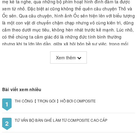
mẹ kể ta nghe, qua những bộ phim hoạt hình đình đàm ta được
xem từ nhỏ. Đặc biệt ai cũng không thể quên câu chuyện Thỏ và
Ốc sên. Qua câu chuyện, hình ảnh Ốc sên hiện lên với biểu tượng
là một con vật di chuyển chậm chạp nhưng vô cùng kiên trì, dũng
cảm theo dưới mục tiêu, không hèn nhát trước kẻ mạnh. Lúc nhỏ,
có thể chúng ta cảm giác đó là những đức tính bình thường
nhưng khi ta lớn lên dần, giữa xã hội bộn bề sự việc, trong mối
quan hệ giữa kẻ yếu và kẻ mạnh, con người chưa chắc ai cũng
Xem thêm
đã làm được như những chú ốc sên trong truyện. Từ đó, hình ảnh
ốc sên vừa có tính giải trí, vừa có tính nhắc nhở, giáo dục mỗi
con người. Nhiều mô hình ốc sên đẹp có mặt trên thị trường để
phục vụ nhu cầu trang trí của con người. Công ty chúng tôi cũng
sản xuất ra
mô hình composite ốc sên đẹp
nhằm thõa mãn
Bài viết xem nhiều
và
cung cấp mô hình composite theo yêu yêu cầu rẻ nhất tại
Hà Nội
cho người tiêu dùng thông thái.
THI CÔNG【 TRỌN GÓI 】HỒ BƠI COMPOSITE
1
TỨ VẤN BỘ BÀN GHẾ LÀM TỪ COMPOSITE CAO CẤP
2