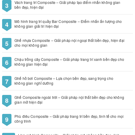
Vách trang trí Composite – Giải pháp tạo điểm nhấn không gian
3
bền đẹp, hiện đại
Mô hình trang trí quầy Bar Composite – Điểm nhấn ấn tượng cho
4
không gian giải trí hiện đại
Ghế nhựa Composite – Giải pháp nội ngoại thất bền đẹp, hiện đại
5
cho mọi không gian
Chậu trồng cây Composite – Giải pháp trang trí xanh bền đẹp cho
6
không gian hiện đại
Ghế hồ bơi Composite – Lựa chọn bền đẹp, sang trọng cho
7
không gian nghỉ dưỡng
Ghế Composite ngoài trời – Giải pháp nội thất bền đẹp cho không
8
gian mở hiện đại
♻️THÔNG TIN VỀ CHẤT LIỆU VÀ
Phù điêu Composite – Giải pháp trang trí bền đẹp, tinh tế cho mọi
9
công trình
CÁC ỨNG DỤNG HỮU ÍCH DO