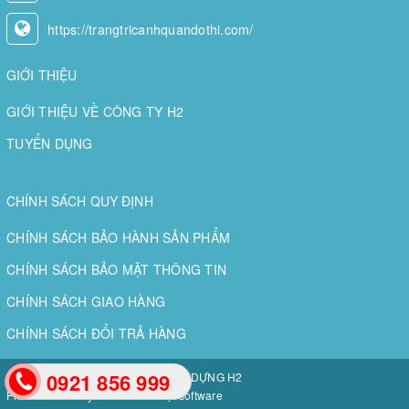
https://trangtricanhquandothi.com/
GIỚI THIỆU
GIỚI THIỆU VỀ CÔNG TY H2
TUYỂN DỤNG
CHÍNH SÁCH QUY ĐỊNH
CHÍNH SÁCH BẢO HÀNH SẢN PHẨM
CHÍNH SÁCH BẢO MẬT THÔNG TIN
CHÍNH SÁCH GIAO HÀNG
CHÍNH SÁCH ĐỔI TRẢ HÀNG
0921 856 999
Bản quyền thuộc về
CÔNG TY XÂY DỰNG H2
Phát triển và duy trì bởi
Nam Việt software